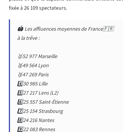
fixée à 26 109 spectateurs.
🏟 Les affluences moyennes de France🇫🇷
à la trêve :
🥇52 977 Marseille
🥈49 564 Lyon
🥉47 269 Paris
4️⃣30 985 Lille
5️⃣27 217 Lens (L2)
6️⃣25 557 Saint-Étienne
7️⃣25 154 Strasbourg
8️⃣24 216 Nantes
9️⃣22 083 Rennes