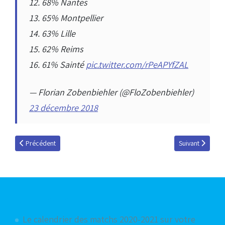
12. 68% Nantes
13. 65% Montpellier
14. 63% Lille
15. 62% Reims
16. 61% Sainté
pic.twitter.com/rPeAPYfZAL
— Florian Zobenbiehler (@FloZobenbiehler)
23 décembre 2018
Article précédent : Concertation autour du projet de restructuration de
Article suivant 
Précédent
Suivant
Articles les plus consultés
Le calendrier des matchs 2020-2021 sur votre