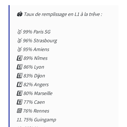
🏟 Taux de remplissage en L1 à la trêve :
🥇 99% Paris SG
🥈 96% Strasbourg
🥉 95% Amiens
4️⃣ 89% Nîmes
5️⃣ 86% Lyon
6️⃣ 83% Dijon
7️⃣ 82% Angers
8️⃣ 80% Marseille
9️⃣ 77% Caen
🔟 76% Rennes
11. 75% Guingamp