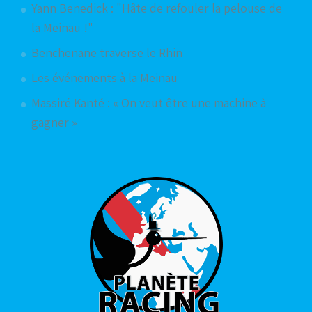
Yann Benedick : "Hâte de refouler la pelouse de
la Meinau !"
Benchenane traverse le Rhin
Les événements à la Meinau
Massiré Kanté : « On veut être une machine à
gagner »