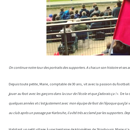
On continue notre tour des portraits des supporters. A chacun son histoire et ses 
Depuis toute petite, Marie, comptable de 30 ans, vit avec la passion du football
jouer au foot avec les garçons dans la cour de l’école et que j’adorais ça !
». De la 
quelques années et c’est justement avec mon équipe de foot de l’époque que j’ai
au club après un passage par Karlsruhe, il a été très acclamé par les supporters. De
Habitant un petit village à une trentaine de kilomètres de Strasbourg, Marie n'a 