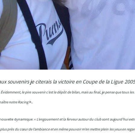
x souvenirs je citerais la victoire en Coupe de la Ligue 200
.
Évidemment, le pire souvenir c’est le dépôt de bilan, mais au final, je pense que tous le
».
enaître notre Racing
e nouvelle dynamique. «
L’engouement et la ferveur autour du club sont aujourd'hui extr
lus près du cœur de l’ambiance et en même pouvoir m’en mettre plein les yeux en regarda