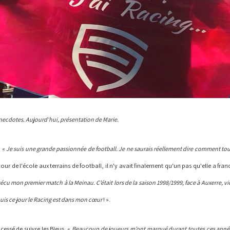
anecdotes. Aujourd'hui, présentation de Marie.
. «
Je suis une grande passionnée de football. Je ne saurais réellement dire comment tout 
cour de l'école aux terrains de football, il n'y avait finalement qu'un pas qu'elle a fran
 vécu mon premier match à la Meinau.
C’était lors de la saison 1998/1999, face à Auxerre, v
puis ce jour le Racing est dans mon cœur
! ».
cessé de suivre les Bleus. «
Beaucoup de joueurs m’ont marqué durant toutes ces années,