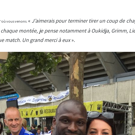
«
J’aimerais pour terminer tirer un coup de ch
s d'où vous venons.
rès chaque montée, je pense notamment à Oukidja, Grimm, Lié
que match. Un grand merci à eux
».