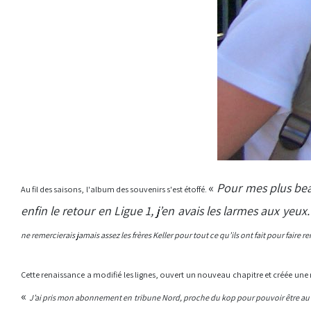
«
Pour mes plus beau
Au fil des saisons, l'album des souvenirs s'est étoffé.
enfin le retour en Ligue 1, j’en avais les larmes aux yeux
ne remercierais jamais assez les frères Keller pour tout ce qu’ils ont fait pour faire r
Cette renaissance a modifié les lignes, ouvert un nouveau chapitre et créée un
«
J’ai pris mon abonnement en tribune Nord, proche du kop pour pouvoir être au p