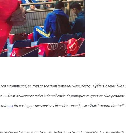
ça a commencé, en tout cas ce dont je me souviens c’est que j’étais la seule fille à
chi. «
C’est d’ailleurs ce qui m’a donné envie de pratiquer ce sport en club pendant
ictoire
2-1
du Racing.
Je me souviens bien de ce match, car c’était le retour de Zitelli
 entre les frappes surpuissantes de Bertin, la technique de Martins, la percée de