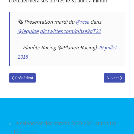
d'été fermera ses portes le 31 août à minuit.
🗞 Présentation mardi du
@rcsa
dans
@lequipe
pic.twitter.com/qIhse9qT22
— Planète Racing (@PlaneteRacing)
29 juillet
2018
Article précédent : Koné pour Koné
Article suivant 
Précédent
Suivant
Articles les plus consultés
Le calendrier des matchs 2020-2021 sur votre
téléphone