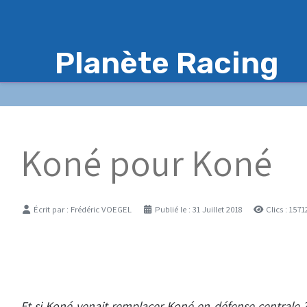
Planète Racing
Koné pour Koné
Détails
Écrit par :
Frédéric VOEGEL
Publié le : 31 Juillet 2018
Clics : 1571
Et si Koné venait remplacer Koné en défense centrale ?