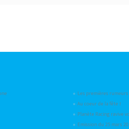
Articles aléatoires
hone
Les premières rumeurs 
Au coeur de la fête !
Planète Racing ravive v
Emission du 25 mars 201