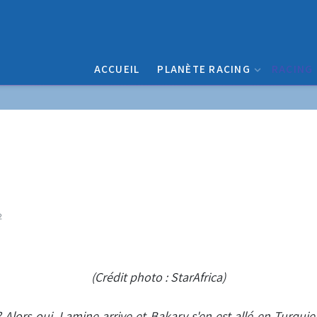
ACCUEIL
PLANÈTE RACING
RACING
2
(Crédit photo : StarAfrica)
 Alors oui, Lamine arrive et Bakary s'en est allé en Turqu