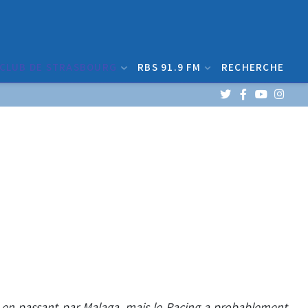
 CLUB DE STRASBOURG
RBS 91.9 FM
RECHERCHE
ie en passant par Malaga, mais le Racing a probablement