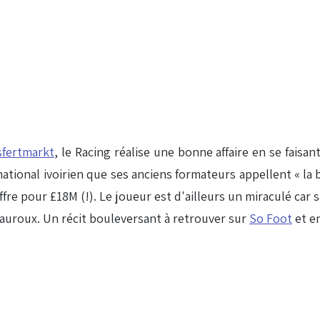
sfertmarkt
, le Racing réalise une bonne affaire en se faisa
rnational ivoirien que ses anciens formateurs appellent « la 
ffre pour £18M (!). Le joueur est d'ailleurs un miraculé car s
uroux. Un récit bouleversant à retrouver sur
So Foot
et en