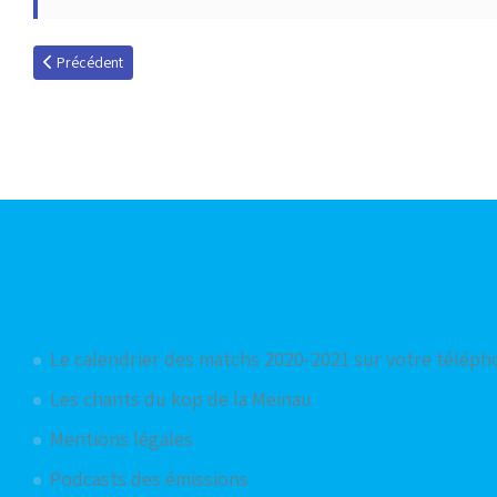
Article précédent : Lionel Carole, 3 ans au Racing
Précédent
Articles les plus consultés
Le calendrier des matchs 2020-2021 sur votre télép
Les chants du kop de la Meinau
Mentions légales
Podcasts des émissions