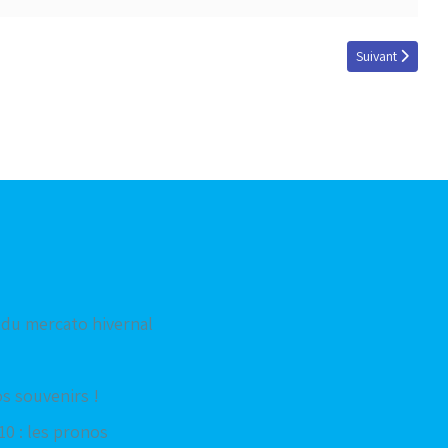
Article suivant : 
Suivant
du mercato hivernal
os souvenirs !
0 : les pronos