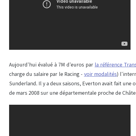
Aujourd'hui évalué à 7M d'euros par
la référence Tran
charge du salaire par le Racing -
voir modalités
) l'inte
Sunderland. Il y a deux saisons, Everton avait fait une o
de mars 2008 sur une départementale proche de Châtea