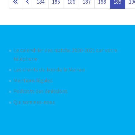
184
185
186
187
188
189
19
Articles les plus consultés
Le calendrier des matchs 2020-2021 sur votre
téléphone
Les chants du kop de la Meinau
Mentions légales
Podcasts des émissions
Qui sommes-nous
Articles aléatoires