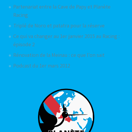
Partenariat entre la Cave de Papy et Planète
Racing
Triplé de Noro et patatra pour la réserve
Ce qui va changer au 1er janvier 2015 au Racing :
épisode 2
Rénovation de la Meinau : ce que l'on sait
Podcast du 1er mars 2012