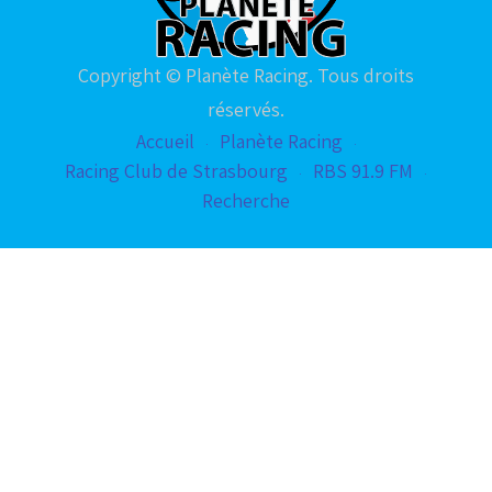
Copyright © Planète Racing. Tous droits
réservés.
Accueil
Planète Racing
Racing Club de Strasbourg
RBS 91.9 FM
Recherche