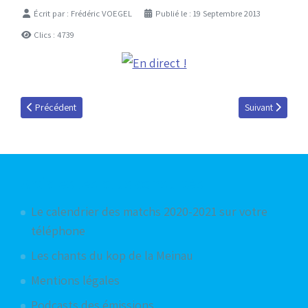
Détails
Écrit par :
Frédéric VOEGEL
Publié le : 19 Septembre 2013
Clics : 4739
Article précédent : RCS / Luzenac en direct sur RBS 91.9FM et StrasTV.
Article suivant :
Précédent
Suivant
Articles les plus consultés
Le calendrier des matchs 2020-2021 sur votre
téléphone
Les chants du kop de la Meinau
Mentions légales
Podcasts des émissions