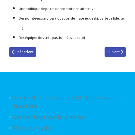
Une politique de prix et de promotions attractive
Des nombreux services (location de matériel de ski, carte de fidélité,
…)
Des équipes de vente passionnées de sport
Article précédent : 15000 fans !
Article suivant 
Précédent
Suivant
Articles les plus consultés
Le calendrier des matchs 2020-2021 sur votre
téléphone
Les chants du kop de la Meinau
Mentions légales