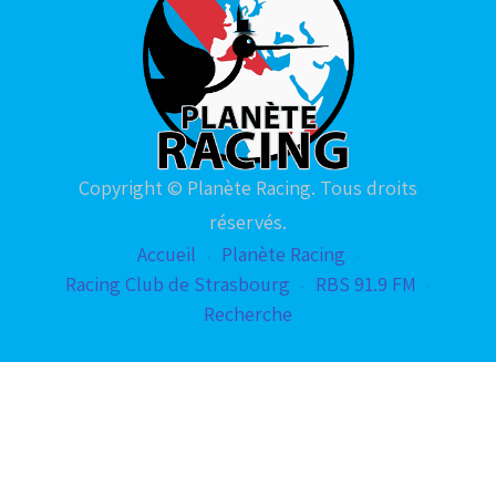
Copyright © Planète Racing. Tous droits
réservés.
Accueil
Planète Racing
Racing Club de Strasbourg
RBS 91.9 FM
Recherche