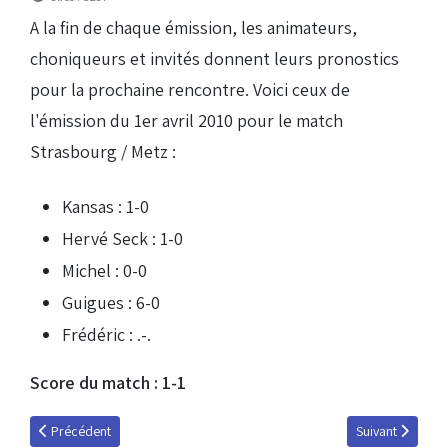
A la fin de chaque émission, les animateurs,
choniqueurs et invités donnent leurs pronostics
pour la prochaine rencontre. Voici ceux de
l'émission du 1er avril 2010 pour le match
Strasbourg / Metz :
Kansas : 1-0
Hervé Seck : 1-0
Michel : 0-0
Guigues : 6-0
Frédéric : .-.
Score du match : 1-1
Article précédent : Emission du 15 avril 2010 : les pronos
Article suivant :
Précédent
Suivant