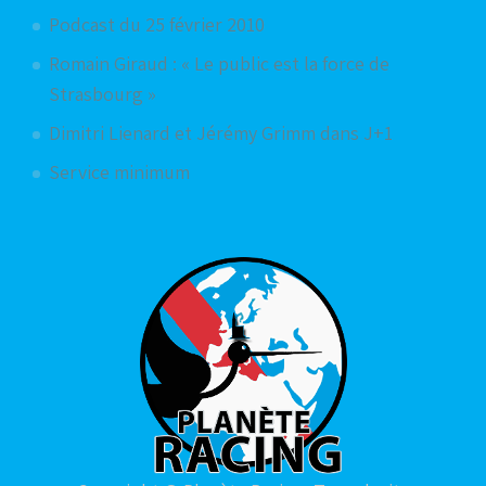
Podcast du 25 février 2010
Romain Giraud : « Le public est la force de
Strasbourg »
Dimitri Lienard et Jérémy Grimm dans J+1
Service minimum