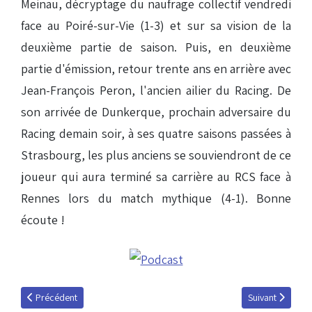
Meinau, décryptage du naufrage collectif vendredi
face au Poiré-sur-Vie (1-3) et sur sa vision de la
deuxième partie de saison. Puis, en deuxième
partie d'émission, retour trente ans en arrière avec
Jean-François Peron, l'ancien ailier du Racing. De
son arrivée de Dunkerque, prochain adversaire du
Racing demain soir, à ses quatre saisons passées à
Strasbourg, les plus anciens se souviendront de ce
joueur qui aura terminé sa carrière au RCS face à
Rennes lors du match mythique (4-1). Bonne
écoute !
Article précédent : Ali Bamba invité du mardi 7 janvier 2014
Article suivant 
Précédent
Suivant