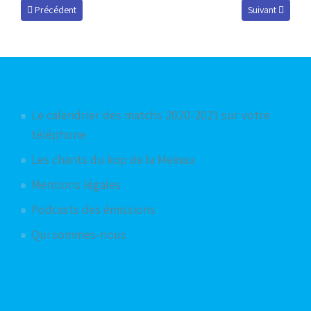
Article précédent : Daniel : « Le KCB fêtera ses 20 ans le 18 avril contre 
Article suivant 
Précédent
Suivant
Articles les plus consultés
Le calendrier des matchs 2020-2021 sur votre
téléphone
Les chants du kop de la Meinau
Mentions légales
Podcasts des émissions
Qui sommes-nous
Articles aléatoires