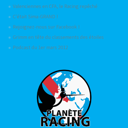
Valenciennes en CFA, le Racing repêché
C'était Sima-GRAND !
Rejoignez-nous sur Facebook !
Grimm en tête du classements des étoiles
Podcast du 1er mars 2012