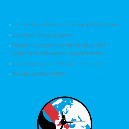
Articles aléatoires
Les clés du match entre le Racing et l'AC Ajaccio
Le bilan chiffré des joueurs
Benjamin Corgnet : « Le Racing est un club
toujours en mouvement, toujours en feu »
Concours de pronostics avec Le Petit Tigre
Podcast du 22 avril 2010