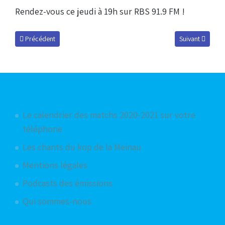
Rendez-vous ce jeudi à 19h sur RBS 91.9 FM !
Article précédent : Podcast du 26 juillet 2012
Article suivant :
Précédent
Suivant
Articles les plus consultés
Le calendrier des matchs 2020-2021 sur votre
téléphone
Les chants du kop de la Meinau
Mentions légales
Podcasts des émissions
Qui sommes-nous