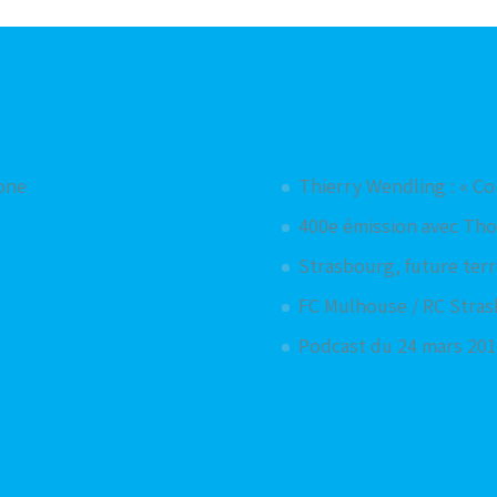
Articles aléatoires
hone
Thierry Wendling : « Co
400e émission avec T
Strasbourg, future terr
FC Mulhouse / RC Stras
Podcast du 24 mars 201