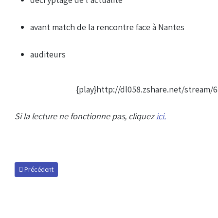
avant match de la rencontre face à Nantes
auditeurs
{play}http://dl058.zshare.net/strea
Si la lecture ne fonctionne pas, cliquez
ici.
Article précédent : Podcast du 18 février 2010
Précédent