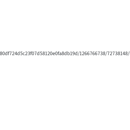
m/680df724d5c23f07d58120e0fa8db19d/1266766738/72738148/