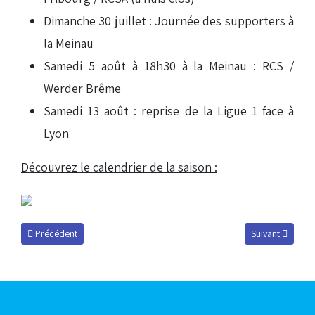
Dimanche 30 juillet : Journée des supporters à
la Meinau
Samedi 5 août à 18h30 à la Meinau : RCS /
Werder Brême
Samedi 13 août : reprise de la Ligue 1 face à
Lyon
Découvrez le calendrier de la saison :
Article précédent : Une équipe réserve renforcée
Article suivant 
Précédent
Suivant
Articles les plus consultés