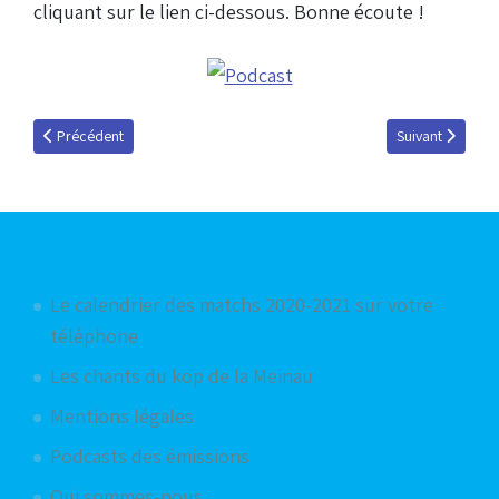
cliquant sur le lien ci-dessous. Bonne écoute !
Article précédent : Nordine Sam : « La France a une très mauvaise imag
Article suivant 
Précédent
Suivant
Articles les plus consultés
Le calendrier des matchs 2020-2021 sur votre
téléphone
Les chants du kop de la Meinau
Mentions légales
Podcasts des émissions
Qui sommes-nous