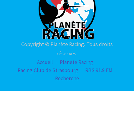
Copyright © Planète Racing. Tous droits
réservés.
Accueil
Planète Racing
Racing Club de Strasbourg
RBS 91.9 FM
Recherche