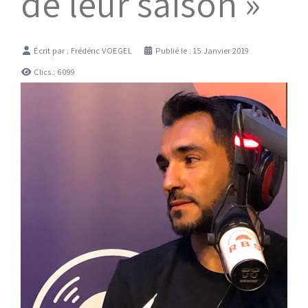
de leur saison »
Détails
Écrit par :
Frédéric VOEGEL
Publié le : 15 Janvier 2019
Clics : 6099