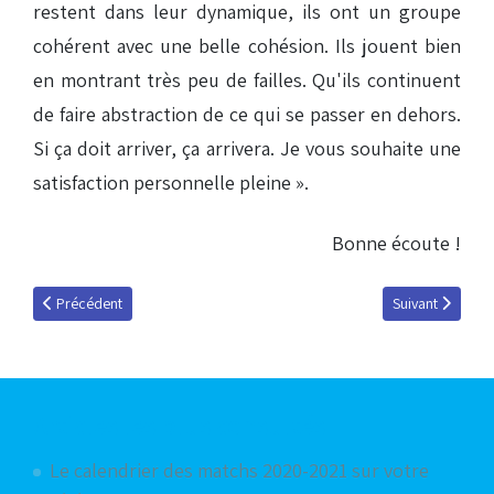
restent dans leur dynamique, ils ont un groupe
cohérent avec une belle cohésion. Ils jouent bien
en montrant très peu de failles. Qu'ils continuent
de faire abstraction de ce qui se passer en dehors.
Si ça doit arriver, ça arrivera. Je vous souhaite une
satisfaction personnelle pleine ».
Bonne écoute !
Article précédent : Karim Haggui, invité du 22 janvier 2019
Article suivant :
Précédent
Suivant
Articles les plus consultés
Le calendrier des matchs 2020-2021 sur votre