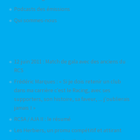
Podcasts des émissions
Qui sommes-nous
Articles aléatoires
12 juin 2011 : Match de gala avec des anciens du
RCS
Frédéric Marques : « Si je dois retenir un club
dans ma carrière c'est le Racing, avec ses
supporters, son histoire, sa faveur, ... j'oublierais
jamais ! »
RCSA / AJA II : le résumé
Les Herbiers, un promu compétitif et attirant