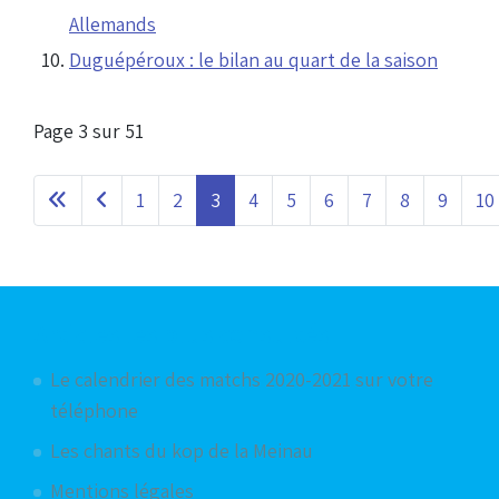
Allemands
Duguépéroux : le bilan au quart de la saison
Page 3 sur 51
1
2
3
4
5
6
7
8
9
10
Articles les plus consultés
Le calendrier des matchs 2020-2021 sur votre
téléphone
Les chants du kop de la Meinau
Mentions légales