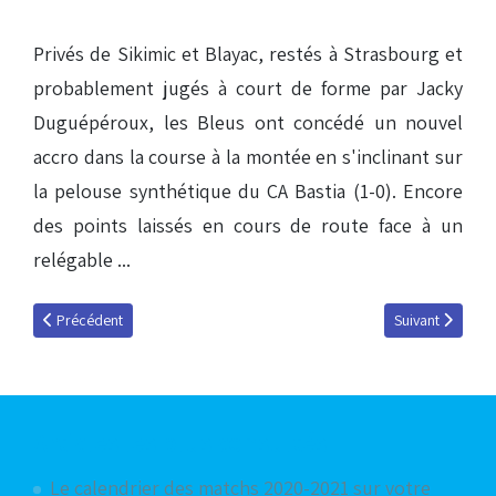
Privés de Sikimic et Blayac, restés à Strasbourg et
probablement jugés à court de forme par Jacky
Duguépéroux, les Bleus ont concédé un nouvel
accro dans la course à la montée en s'inclinant sur
la pelouse synthétique du CA Bastia (1-0). Encore
des points laissés en cours de route face à un
relégable ...
Article précédent : Service minimum
Article suivant 
Précédent
Suivant
Articles les plus consultés
Le calendrier des matchs 2020-2021 sur votre