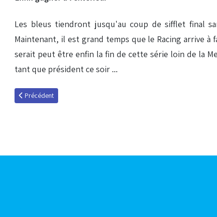
Les bleus tiendront jusqu'au coup de sifflet final 
Maintenant, il est grand temps que le Racing arrive à f
serait peut être enfin la fin de cette série loin de la
tant que président ce soir ...
Article précédent : Les bleus n'ont pu battre les blancs en neige
Précédent
Articles les plus consultés