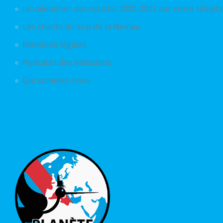
Le calendrier des matchs 2020-2021 sur votre télép
Les chants du kop de la Meinau
Mentions légales
Podcasts des émissions
Qui sommes-nous