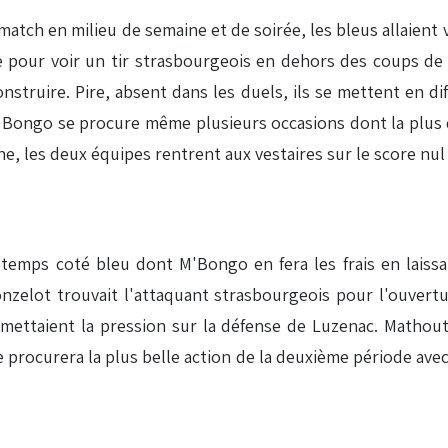
tch en milieu de semaine et de soirée, les bleus allaient 
inute pour voir un tir strasbourgeois en dehors des coups d
nstruire. Pire, absent dans les duels, ils se mettent en di
'Bongo se procure même plusieurs occasions dont la plus d
e, les deux équipes rentrent aux vestaires sur le score nul 
temps coté bleu dont M'Bongo en fera les frais en laissa
zelot trouvait l'attaquant strasbourgeois pour l'ouvertur
mettaient la pression sur la défense de Luzenac. Mathouth
 se procurera la plus belle action de la deuxième période ave