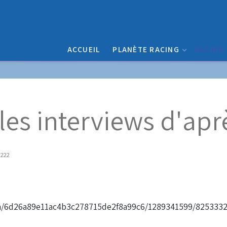
ACCUEIL
PLANÈTE RACING
RACING
 les interviews d'ap
5222
eam/6d26a89e11ac4b3c278715de2f8a99c6/1289341599/825333