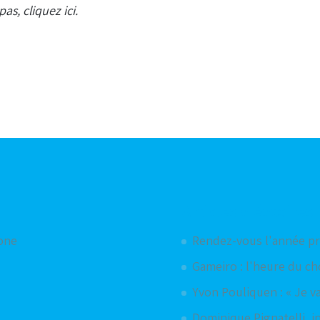
pas, cliquez
ici
.
Articles aléatoires
hone
Rendez-vous l'année pr
Gameiro : l'heure du ch
Yvon Pouliquen : « Je v
Dominique Pignatelli, i