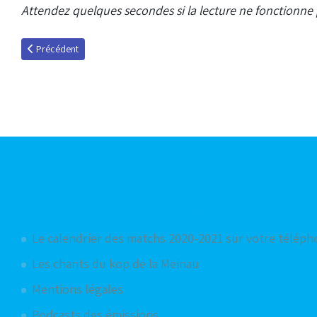
Attendez quelques secondes si la lecture ne fonctionne 
Article précédent : Un Racing aux deux visages
Précédent
Articles les plus consultés
Le calendrier des matchs 2020-2021 sur votre télép
Les chants du kop de la Meinau
Mentions légales
Podcasts des émissions