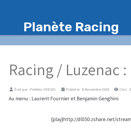
Planète Racing
Racing / Luzenac :
Détails
Écrit par :
Frédéric VOEGEL
Publié le : 8 Novembre 2010
Clics : 
Au menu : Laurent Fournier et Benjamin Genghini
{play}http://dl050.zshare.net/str