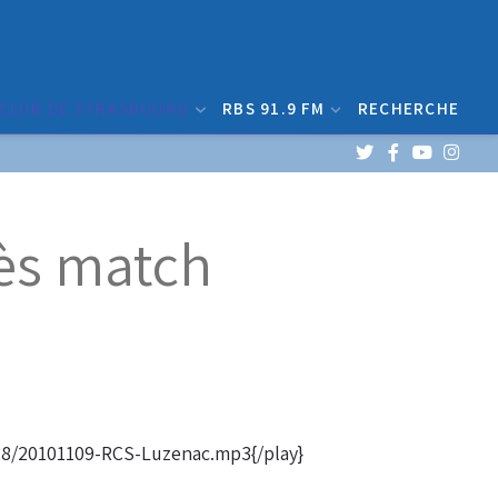
 CLUB DE STRASBOURG
RBS 91.9 FM
RECHERCHE
rès match
28/20101109-RCS-Luzenac.mp3{/play}