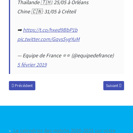
Thaïlande 🇹🇭: 25/05 à Orléans
Chine 🇨🇳: 31/05 à Créteil
➡
https://t.co/hxed9BbP1b
pic.twitter.com/GqvsSygYuM
— Equipe de France ⭐⭐ (@equipedefrance)
5 février 2019
Article précédent : Strasbourg, future terre de football féminin
Article suivant 
Précédent
Suivant
Articles les plus consultés
Le calendrier des matchs 2020-2021 sur votre