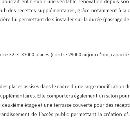
 pourrait enfin subir une véritable rénovation depuis so
u club des recettes supplémentaires, grâce notamment à la 
cière lui permettant de s'installer sur la durée (passage d
entre 32 et 33000 places (contre 29000 aujourd'hui, capacit
es places assises dans le cadre d'une large modification d
supplémentaires. Elle comportera également un salon pour c
au deuxième étage et une terrasse couverte pour des récepti
grandissement de l’accès public permettant la création 