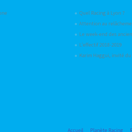
Articles aléatoires
hone
Quel Racing à Lyon ?
Attention au relâcheme
Le week-end des ancien
L'effectif 2018-2019
Karim Haggui, invité du
Accueil
Planète Racing