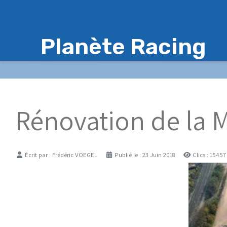
Planète Racing
Rénovation de la M
Détails
Écrit par :
Frédéric VOEGEL
Publié le : 23 Juin 2018
Clics : 15457