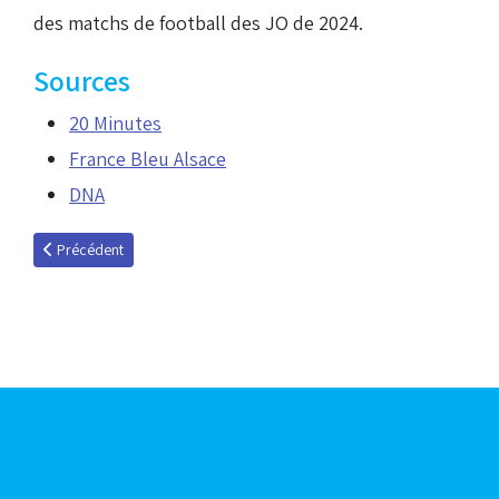
des matchs de football des JO de 2024.
Sources
20 Minutes
France Bleu Alsace
DNA
Article précédent : La Meinau, seconde affluence française du week-end 
Précédent