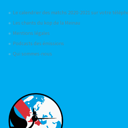
Articles les plus consultés
Le calendrier des matchs 2020-2021 sur votre télép
Les chants du kop de la Meinau
Mentions légales
Podcasts des émissions
Qui sommes-nous