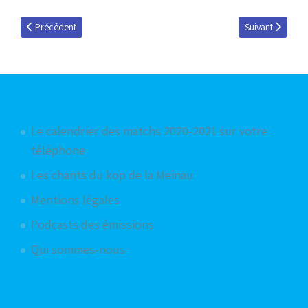
Article précédent : Des (anciens) Bleus à CAN 2021
Article suivant 
Précédent
Suivant
Articles les plus consultés
Le calendrier des matchs 2020-2021 sur votre
téléphone
Les chants du kop de la Meinau
Mentions légales
Podcasts des émissions
Qui sommes-nous