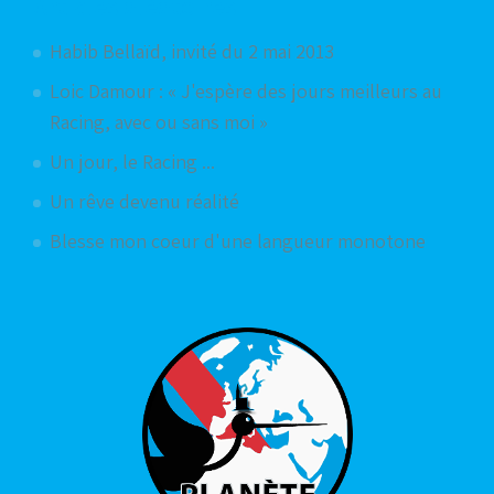
Articles aléatoires
Habib Bellaïd, invité du 2 mai 2013
Loic Damour : « J'espère des jours meilleurs au
Racing, avec ou sans moi »
Un jour, le Racing ...
Un rêve devenu réalité
Blesse mon coeur d'une langueur monotone