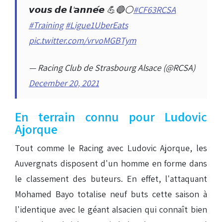
𝙫𝙤𝙪𝙨 𝙙𝙚 𝙡'𝙖𝙣𝙣𝙚́𝙚 💪🔵⚪️
#CF63RCSA
#Training
#Ligue1UberEats
pic.twitter.com/vrvoMGBTym
— Racing Club de Strasbourg Alsace (@RCSA)
December 20, 2021
En terrain connu pour Ludovic
Ajorque
Tout comme le Racing avec Ludovic Ajorque, les
Auvergnats disposent d'un homme en forme dans
le classement des buteurs. En effet, l'attaquant
Mohamed Bayo totalise neuf buts cette saison à
l'identique avec le géant alsacien qui connaît bien