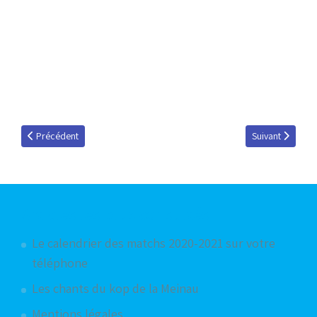
Article précédent : L'humilité au service d'un club
Article suivant 
Précédent
Suivant
Articles les plus consultés
Le calendrier des matchs 2020-2021 sur votre
téléphone
Les chants du kop de la Meinau
Mentions légales