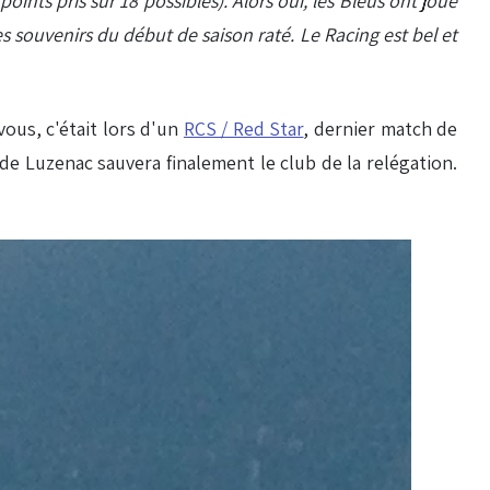
nts pris sur 18 possibles). Alors oui, les Bleus ont joué
es souvenirs du début de saison raté. Le Racing est bel et
ous, c'était lors d'un
RCS / Red Star
, dernier match de
 de Luzenac sauvera finalement le club de la relégation.