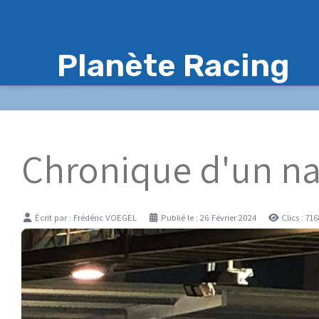
Planète Racing
Chronique d'un n
Détails
Écrit par :
Frédéric VOEGEL
Publié le : 26 Février 2024
Clics : 71