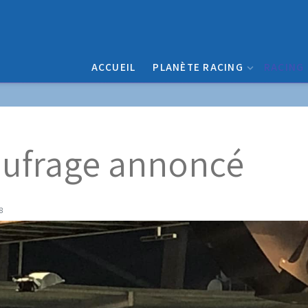
ACCUEIL
PLANÈTE RACING
RACING
aufrage annoncé
68