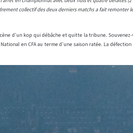
arrêt en championnat avec deux nuls et quatre défaites (2 poi
fondrement collectif des deux derniers matchs a fait remonter l
scène d'un kop qui débâche et quitte la tribune. Souvenez-v
 National en CFA au terme d'une saison ratée. La défection