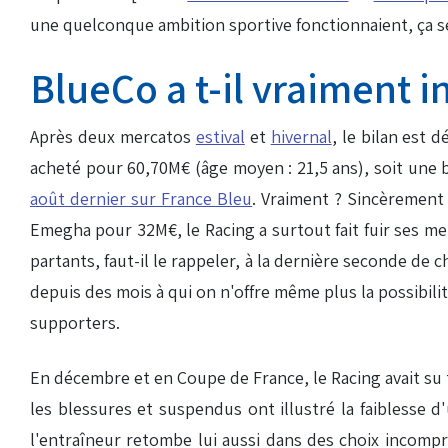
une quelconque ambition sportive fonctionnaient, ça se 
BlueCo a t-il vraiment in
Après deux mercatos
estival
et
hivernal
, le bilan est 
acheté pour 60,70M€ (âge moyen : 21,5 ans), soit une 
août dernier sur France Bleu
. Vraiment ? Sincèremen
Emegha pour 32M€, le Racing a surtout fait fuir ses mei
partants, faut-il le rappeler, à la dernière seconde d
depuis des mois à qui on n'offre même plus la possibili
supporters.
En décembre et en Coupe de France, le Racing avait su t
les blessures et suspendus ont illustré la faiblesse d
l'entraîneur retombe lui aussi dans des choix incompri