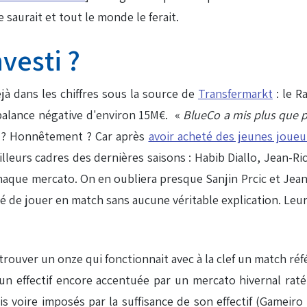
saurait et tout le monde le ferait.
vesti ?
déjà dans les chiffres sous la source de
Transfermarkt
: le R
balance négative d'environ 15M€. «
BlueCo a mis plus que 
t ? Honnêtement ? Car après
avoir acheté des jeunes joueur
lleurs cadres des dernières saisons : Habib Diallo, Jean-R
e chaque mercato. On en oubliera presque Sanjin Prcic et Je
té de jouer en match sans aucune véritable explication. Le
rouver un onze qui fonctionnait avec à la clef un match réfé
'un effectif encore accentuée par un mercato hivernal rat
s voire imposés par la suffisance de son effectif (Gameir