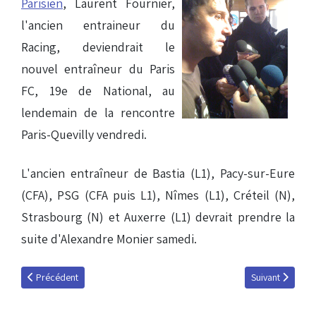
Parisien
, Laurent Fournier,
l'ancien entraineur du
Racing, deviendrait le
nouvel entraîneur du Paris
FC, 19e de National, au
lendemain de la rencontre
Paris-Quevilly vendredi.
L'ancien entraîneur de Bastia (L1), Pacy-sur-Eure
(CFA), PSG (CFA puis L1), Nîmes (L1), Créteil (N),
Strasbourg (N) et Auxerre (L1) devrait prendre la
suite d'Alexandre Monier samedi.
Article précédent : Belfort / RCSA : le groupe
Article suivant 
Précédent
Suivant