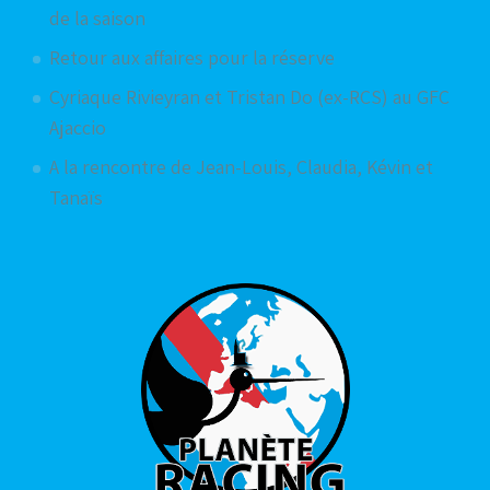
de la saison
Retour aux affaires pour la réserve
Cyriaque Rivieyran et Tristan Do (ex-RCS) au GFC
Ajaccio
A la rencontre de Jean-Louis, Claudia, Kévin et
Tanaïs