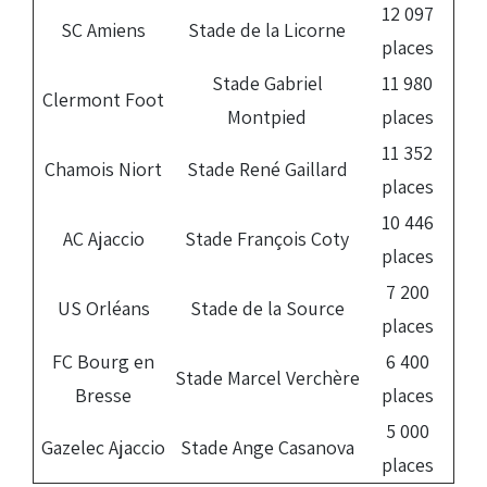
12 097
SC Amiens
Stade de la Licorne
places
Stade Gabriel
11 980
Clermont Foot
Montpied
places
11 352
Chamois Niort
Stade René Gaillard
places
10 446
AC Ajaccio
Stade François Coty
places
7 200
US Orléans
Stade de la Source
places
FC Bourg en
6 400
Stade Marcel Verchère
Bresse
places
5 000
Gazelec Ajaccio
Stade Ange Casanova
places