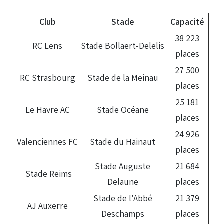
Club
Stade
Capacité
38 223
RC Lens
Stade Bollaert-Delelis
places
27 500
RC Strasbourg
Stade de la Meinau
places
25 181
Le Havre AC
Stade Océane
places
24 926
Valenciennes FC
Stade du Hainaut
places
Stade Auguste
21 684
Stade Reims
Delaune
places
Stade de l'Abbé
21 379
AJ Auxerre
Deschamps
places