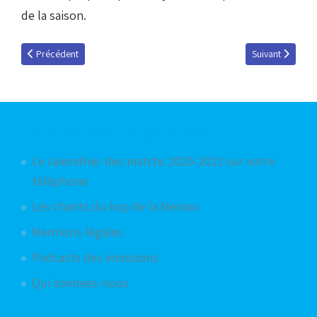
de la saison.
Article précédent : Idées cadeaux de dernière minute
Article suivant 
Précédent
Suivant
Articles les plus consultés
Le calendrier des matchs 2020-2021 sur votre
téléphone
Les chants du kop de la Meinau
Mentions légales
Podcasts des émissions
Qui sommes-nous