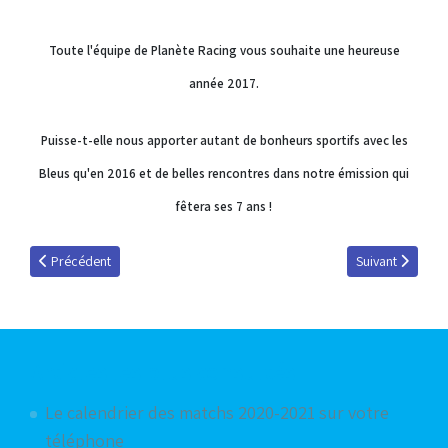
Toute l'équipe de Planète Racing vous souhaite une heureuse
année 2017.
Puisse-t-elle nous apporter autant de bonheurs sportifs avec les
Bleus qu'en 2016 et de belles rencontres dans notre émission qui
fêtera ses 7 ans !
Article précédent : Pu****, 7 ans !
Article suivant :
Précédent
Suivant
Articles les plus consultés
Le calendrier des matchs 2020-2021 sur votre
téléphone