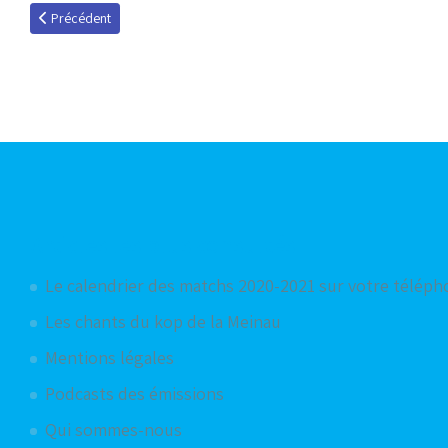
Article précédent : José Cobos, invité de l'émission du 9 février 2016
Précédent
Articles les plus consultés
Le calendrier des matchs 2020-2021 sur votre télép
Les chants du kop de la Meinau
Mentions légales
Podcasts des émissions
Qui sommes-nous