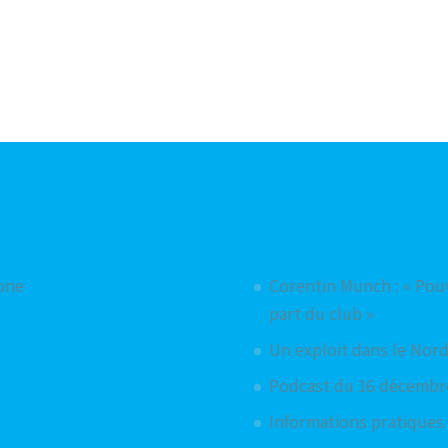
Articles aléatoires
hone
Corentin Munch : « Pouv
part du club »
Un exploit dans le Nord
Podcast du 16 décembr
Informations pratiques