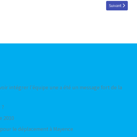
Article suivant 
Suivant
oir intégrer l'équipe une a été un message fort de la
 ?
e 2010
 pour le déplacement à Mayence