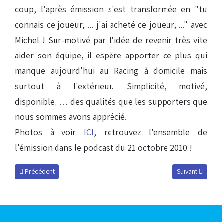
coup, l'après émission s'est transformée en "tu
connais ce joueur, ... j'ai acheté ce joueur, ..." avec
Michel ! Sur-motivé par l'idée de revenir très vite
aider son équipe, il espère apporter ce plus qui
manque aujourd'hui au Racing à domicile mais
surtout à l'extérieur. Simplicité, motivé,
disponible, … des qualités que les supporters que
nous sommes avons apprécié.
Photos à voir
ICI
, retrouvez l'ensemble de
l'émission dans le podcast du 21 octobre 2010 !
Article précédent : Podcast du 4 novembre 2010
Article suivant 
Précédent
Suivant