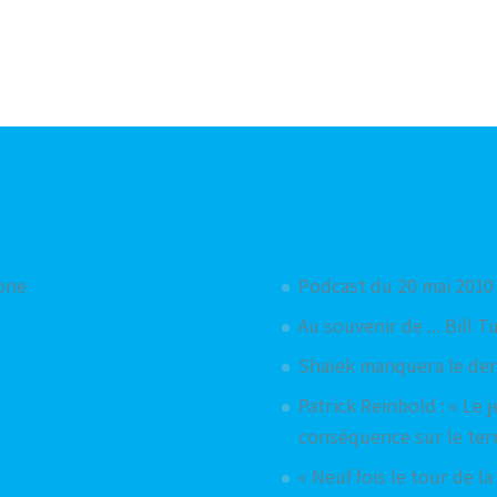
Articles aléatoires
hone
Podcast du 20 mai 2010
Au souvenir de ... Bill 
Shaïek manquera le de
Patrick Reinbold : « Le 
conséquence sur le terr
« Neuf fois le tour de l