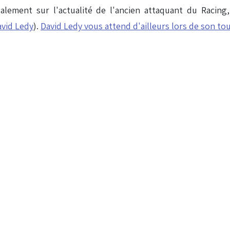
lement sur l'actualité de l'ancien attaquant du Racing,
avid Ledy
).
David Ledy vous attend d'ailleurs lors de son to
mars 18 avril 2017