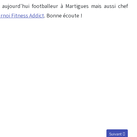
 aujourd'hui footballeur à Martigues mais aussi chef
urnoi Fitness Addict
. Bonne écoute !
Article suivant 
Suivant