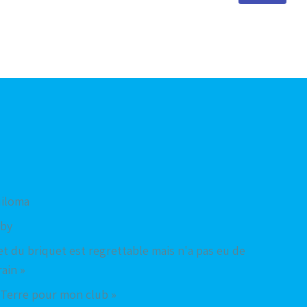
Tuiloma
rby
jet du briquet est regrettable mais n'a pas eu de
ain »
a Terre pour mon club »