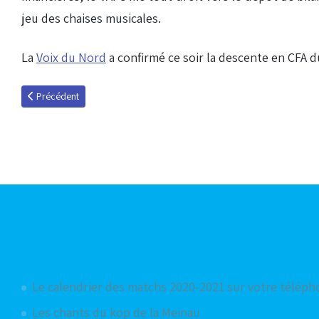
jeu des chaises musicales.
La
Voix du Nord
a confirmé ce soir la descente en CFA d
Article précédent : A la découverte de Marc Fachan
Précédent
Articles les plus consultés
Le calendrier des matchs 2020-2021 sur votre télép
Les chants du kop de la Meinau