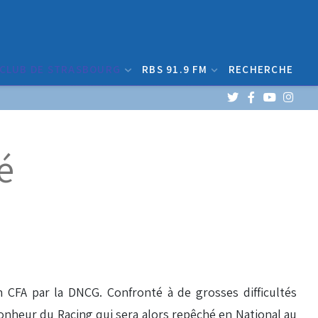
 CLUB DE STRASBOURG
RBS 91.9 FM
RECHERCHE
é
 CFA par la DNCG. Confronté à de grosses difficultés
 bonheur du Racing qui sera alors repêché en National au