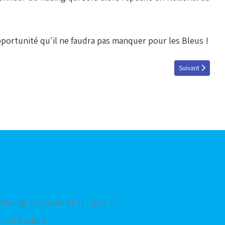
pportunité qu'il ne faudra pas manquer pour les Bleus !
Article suivant 
Suivant
 Racing en Coupe de la Ligue ?
s U18 calent