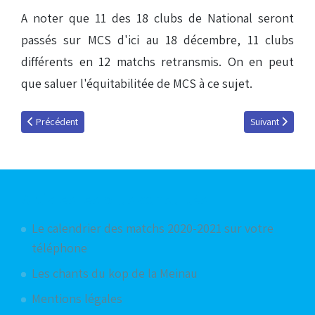
A noter que 11 des 18 clubs de National seront
passés sur MCS d'ici au 18 décembre, 11 clubs
différents en 12 matchs retransmis. On en peut
que saluer l'équitabilitée de MCS à ce sujet.
Article précédent : CA Bastia, le sans stade fixe du National
Article suivant :
Précédent
Suivant
Articles les plus consultés
Le calendrier des matchs 2020-2021 sur votre
téléphone
Les chants du kop de la Meinau
Mentions légales