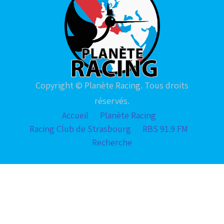
Copyright © Planète Racing. Tous droits
réservés.
Accueil
Planète Racing
Racing Club de Strasbourg
RBS 91.9 FM
Recherche