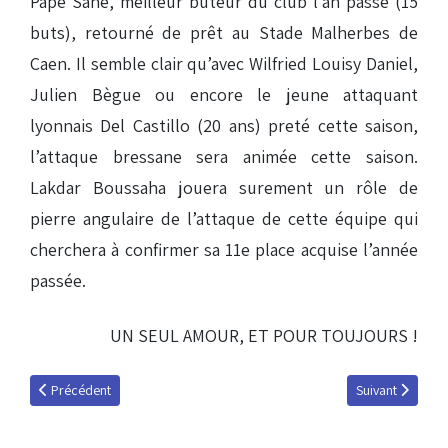
Pape Sané, meilleur buteur du club l’an passé (15
buts), retourné de prêt au Stade Malherbes de
Caen. Il semble clair qu’avec Wilfried Louisy Daniel,
Julien Bègue ou encore le jeune attaquant
lyonnais Del Castillo (20 ans) preté cette saison,
l’attaque bressane sera animée cette saison.
Lakdar Boussaha jouera surement un rôle de
pierre angulaire de l’attaque de cette équipe qui
cherchera à confirmer sa 11e place acquise l’année
passée.
UN SEUL AMOUR, ET POUR TOUJOURS !
Article précédent : L'After Racing, épisode 1
Article suivant 
Précédent
Suivant