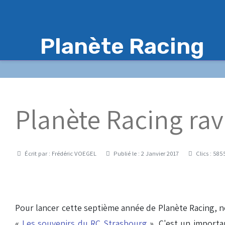
Planète Racing
Planète Racing rav
Détails
Écrit par :
Frédéric VOEGEL
Publié le : 2 Janvier 2017
Clics : 585
Pour lancer cette septième année de Planète Racing, nou
«
Les souvenirs du RC Strasbourg
». C'est un importa