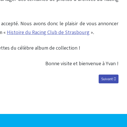
a accepté. Nous avons donc le plaisir de vous annoncer
um «
Histoire du Racing Club de Strasbourg
».
ettes du célèbre album de collection !
Bonne visite et bienvenue à Yvan !
Article suivant :
Suivant