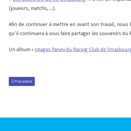
(joueurs, matchs, ...).
Afin de continuer à mettre en avant son travail, nous
qu'il continuera à vous faire partager les souvenirs d
Un album «
Images Panini du Racing Club de Strasbour
Article précédent : Allez Racing, l'ancien hymne
Précédent