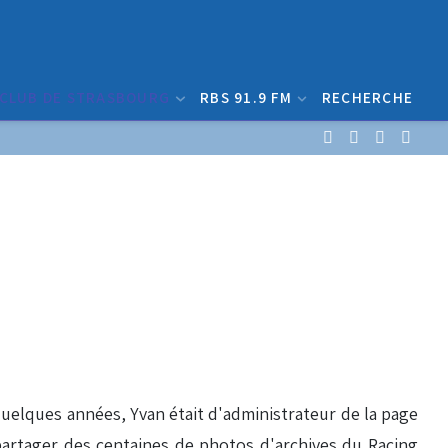
 CLUB DE STRASBOURG
RBS 91.9 FM
RECHERCHE
 quelques années, Yvan était d'administrateur de la page
 partager des centaines de photos d'archives du Racing