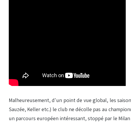
Malheureusement, d'un point de vue global, les saisons
Sauzée, Keller etc.) le club ne décolle pas au champio
un parcours européen intéressant, stoppé par le Milan