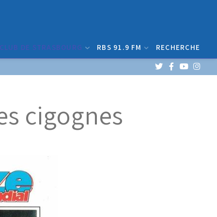
 CLUB DE STRASBOURG
RBS 91.9 FM
RECHERCHE
des cigognes