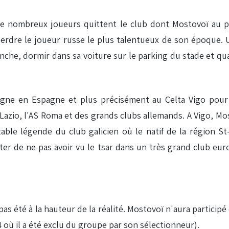
de nombreux joueurs quittent le club dont Mostovoï au pl
e perdre le joueur russe le plus talentueux de son époque.
anche, dormir dans sa voiture sur le parking du stade et q
igne en Espagne et plus précisément au Celta Vigo pour 
a Lazio, l'AS Roma et des grands clubs allemands. A Vigo, M
table légende du club galicien où le natif de la région S
er de ne pas avoir vu le tsar dans un très grand club euro
 pas été à la hauteur de la réalité. Mostovoï n'aura partici
 où il a été exclu du groupe par son sélectionneur).