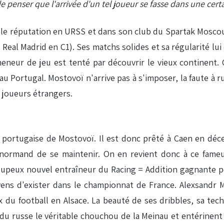
e de penser que l'arrivée d'un tel joueur se fasse dans une ce
belle réputation en URSS et dans son club du Spartak Mosc
Real Madrid en C1). Ses matchs solides et sa régularité lui
meneur de jeu est tenté par découvrir le vieux continent. 
Portugal. Mostovoï n'arrive pas à s'imposer, la faute à 
s joueurs étrangers.
 portugaise de Mostovoï. Il est donc prêté à Caen en d
b normand de se maintenir. On en revient donc à ce fame
peux nouvel entraîneur du Racing = Addition gagnante pou
ens d'exister dans le championnat de France. Alexsandr 
du football en Alsace. La beauté de ses dribbles, sa techn
nt du russe le véritable chouchou de la Meinau et entérinent