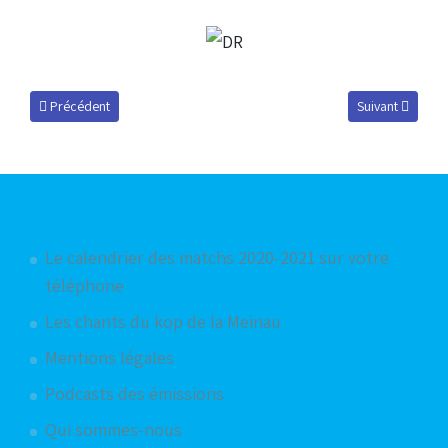
Article précédent : Désiré Segbe Azankpo pour la réserve ?
Article suivant 
Précédent
Suivant
Articles les plus consultés
Le calendrier des matchs 2020-2021 sur votre
téléphone
Les chants du kop de la Meinau
Mentions légales
Podcasts des émissions
Qui sommes-nous