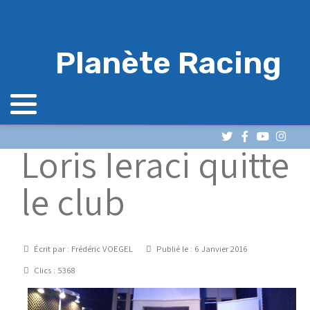
Planète Racing
Loris Ieraci quitte
le club
Détails
Écrit par :
Frédéric VOEGEL
Publié le : 6 Janvier 2016
Clics : 5368