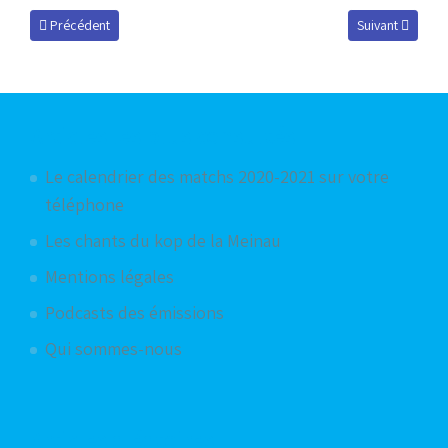
Article précédent : Mercato estival 2026-2027
Article suivant 
Précédent
Suivant
Articles les plus consultés
Le calendrier des matchs 2020-2021 sur votre
téléphone
Les chants du kop de la Meinau
Mentions légales
Podcasts des émissions
Qui sommes-nous
Articles aléatoires