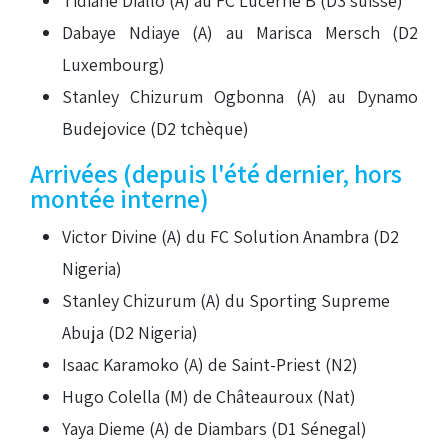
Tidiane Diallo (A) au FC Lucerne B (D3 suisse)
Dabaye Ndiaye (A) au Marisca Mersch (D2
Luxembourg)
Stanley Chizurum Ogbonna (A) au Dynamo
Budejovice (D2 tchèque)
Arrivées (depuis l'été dernier, hors
montée interne)
Victor Divine (A) du FC Solution Anambra (D2
Nigeria)
Stanley Chizurum (A) du Sporting Supreme
Abuja (D2 Nigeria)
Isaac Karamoko (A) de Saint-Priest (N2)
Hugo Colella (M) de Châteauroux (Nat)
Yaya Dieme (A) de Diambars (D1 Sénegal)