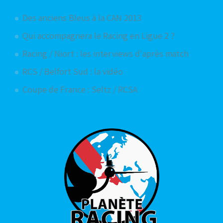
Des anciens Bleus à la CAN 2013
Qui accompagnera le Racing en Ligue 2 ?
Racing / Niort : les interviews d'après match
RCS / Belfort Sud : la vidéo
Coupe de France : Seltz / RCSA