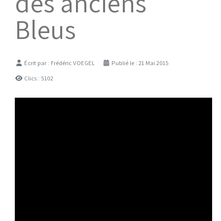
des anciens
Bleus
Détails
Écrit par :
Frédéric VOEGEL
Publié le : 21 Mai 2015
Clics : 5102