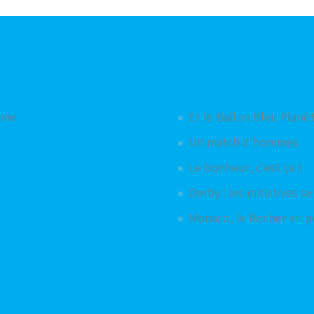
Articles aléatoires
hone
Et le Ballon Bleu Planèt
Un match d'hommes
Le bonheur, c'est ça !
Derby : les initiatives s
Monaco, le Rocher en p