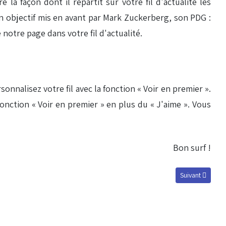
a façon dont il répartit sur votre fil d'actualité les
n objectif mis en avant par Mark Zuckerberg, son PDG :
 notre page dans votre fil d'actualité.
onnalisez votre fil avec la fonction « Voir en premier ».
fonction « Voir en premier » en plus du « J'aime ». Vous
Bon surf !
Article suivant 
Suivant