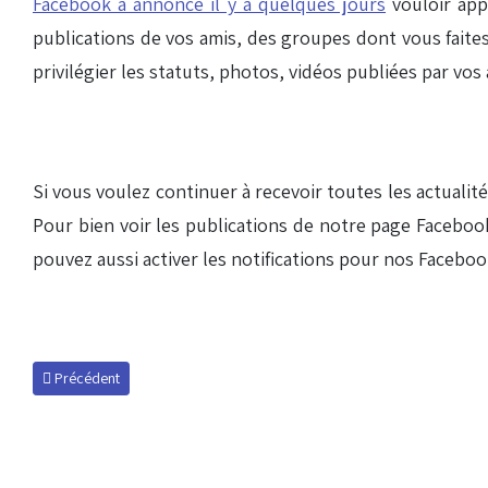
Facebook a annoncé il y a quelques jours
vouloir appo
publications de vos amis, des groupes dont vous faite
privilégier les statuts, photos, vidéos publiées par vos 
Si vous voulez continuer à recevoir toutes les actualité
Pour bien voir les publications de notre page Facebook,
pouvez aussi activer les notifications pour nos Facebook
Article précédent : Concours de pronostics avec Le Petit Tigre
Précédent