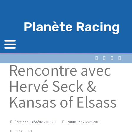
Planète Racing
Rencontre avec
Hervé Seck &
Kansas of Elsass
Détails
Écrit par :
Frédéric VOEGEL
Publié le : 2 Avril 2010
Clics : 6083