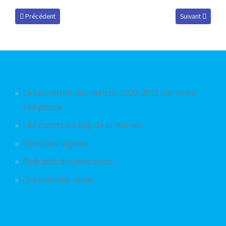
Article précédent : Podcast du 8 avril 2010
Article suivant 
Précédent
Suivant
Articles les plus consultés
Le calendrier des matchs 2020-2021 sur votre
téléphone
Les chants du kop de la Meinau
Mentions légales
Podcasts des émissions
Qui sommes-nous
Articles aléatoires