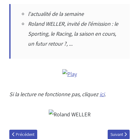
l'actualité de la semaine
Roland WELLER, invité de l'émission : le
Sporting, le Racing, la saison en cours,
un futur retour ?, ...
Si la lecture ne fonctionne pas, cliquez
ici
.
Article précédent : Robin BINDER, invité de l'émission du 3 mai 2012
Article suivant 
Précédent
Suivant