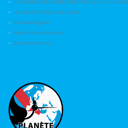
Le calendrier des matchs 2020-2021 sur votre télép
Les chants du kop de la Meinau
Mentions légales
Podcasts des émissions
Qui sommes-nous