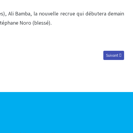
s), Ali Bamba, la nouvelle recrue qui débutera demain
Stéphane Noro (blessé).
Article suivant :
Suivant