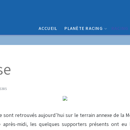
ACCUEIL
PLANÈTE RACING
RACING
se
 5385
f se sont retrouvés aujourd'hui sur le terrain annexe de l
e après-midi, les quelques supporters présents ont eu 