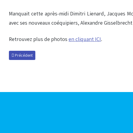
Manquait cette après-midi Dimitri Lienard, Jacques M
avec ses nouveaux coéquipiers, Alexandre Gisselbrecht (
Retrouvez plus de photos
en cliquant ICI
.
Article précédent : Ledy out deux mois de plus
Précédent
Articles les plus consultés