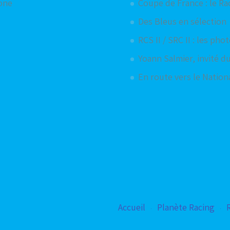
hone
Coupe de France : le Ra
Des Bleus en sélection
RCS II / SRC II : les pho
Yoann Salmier, invité du
En route vers le Nationa
Accueil
Planète Racing