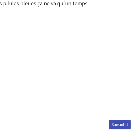
 pilules bleues ça ne va qu'un temps ...
Article suivant : 
Suivant