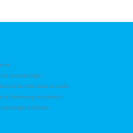
serve
 du nouveau logo !
 buts et les interviews en audio
jet à Strasbourg m'a séduit »
ais prolonger à Colmar »