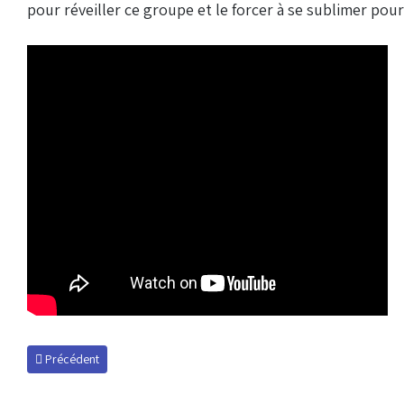
pour réveiller ce groupe et le forcer à se sublimer pour
Article précédent : Derby redécalé au vendredi !
Précédent