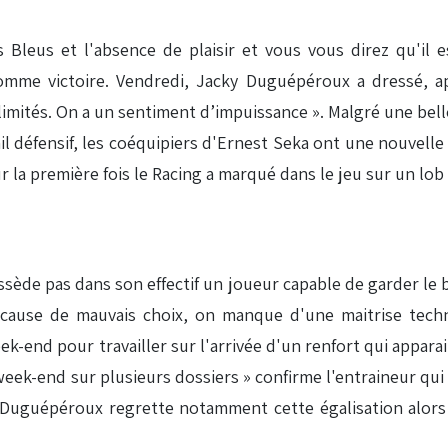
 Bleus et l'absence de plaisir et vous vous direz qu'il
comme victoire. Vendredi, Jacky Duguépéroux a dressé, a
limités. On a un sentiment d’impuissance ». Malgré une b
défensif, les coéquipiers d'Ernest Seka ont une nouvelle 
ur la première fois le Racing a marqué dans le jeu sur un lo
ède pas dans son effectif un joueur capable de garder le bal
 cause de mauvais choix, on manque d'une maitrise tech
k-end pour travailler sur l'arrivée d'un renfort qui apparai
week-end sur plusieurs dossiers » confirme l'entraineur qui a 
ky Duguépéroux regrette notamment cette égalisation alors 