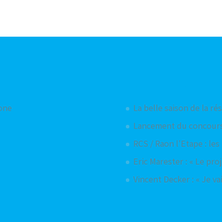
Articles aléatoires
hone
La belle saison de la ré
Lancement du concours
RCS / Raon l'Etape : les
Eric Marester : « Le pro
Vincent Decker : « Je v