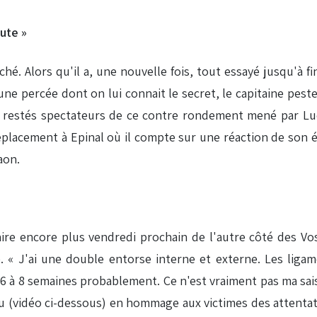
ute »
ché. Alors qu'il a, une nouvelle fois, tout essayé jusqu'à fin
 une percée dont on lui connait le secret, le capitaine peste
t restés spectateurs de ce contre rondement mené par Luçon
placement à Epinal où il compte sur une réaction de son é
aon.
faire encore plus vendredi prochain de l'autre côté des 
re. « J'ai une double entorse interne et externe. Les lig
6 à 8 semaines probablement. Ce n'est vraiment pas ma saison
au (vidéo ci-dessous) en hommage aux victimes des attenta