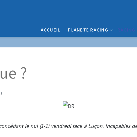
ACCUEIL
PLANÈTE RACING
RACING
eue ?
33
concédant le nul (1-1) vendredi face à Luçon. Incapables de