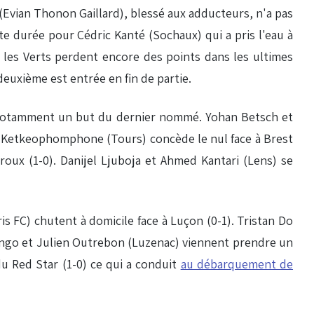
 (Evian Thonon Gaillard), blessé aux adducteurs, n'a pas
te durée pour Cédric Kanté (Sochaux) qui a pris l'eau à
 les Verts perdent encore des points dans les ultimes
 deuxième est entrée en fin de partie.
ec notamment un but du dernier nommé. Yohan Betsch et
ly Ketkeophomphone (Tours) concède le nul face à Brest
roux (1-0). Danijel Ljuboja et Ahmed Kantari (Lens) se
s FC) chutent à domicile face à Luçon (0-1). Tristan Do
'Bongo et Julien Outrebon (Luzenac) viennent prendre un
du Red Star (1-0) ce qui a conduit
au débarquement de