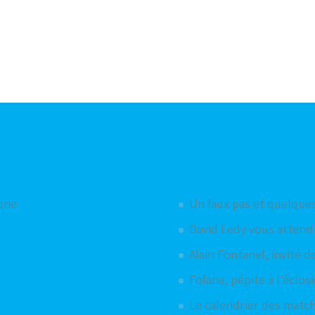
Articles aléatoires
hone
Un faux pas et quelques
David Ledy vous attend 
Alain Fontanel, invité d
Fofana, pépite à l'éclos
Le calendrier des matc