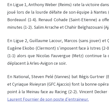
En Ligue 1, Anthony Weber (Reims) rate la victoire dans
joué lors de la lourde défaite de son équipe à Nantes 
Bordeauxl (1-4). Renaud Cohade (Saint-Etienne) a off
minutes (1-2). Salim Arrache et Chahir Belghazouani (Ajac
En Ligue 2, Guillaume Lacour, Marcos (sans jouer) et
Eugène Ekobo (Clermont) s'imposent face à Istres (2-0
(1-1) alors que Nicolas Fauvergue (Metz) continue la 
déplacent à Arles-Avigon ce soir.
En National, Steven Pelé (Vannes) bat Régis Gurtner (B
et Cyriaque Rivieyran (GFC Ajaccio) font la bonne opér
point à la Meinau face au Racing (2-2). Vincent Decker
Laurent Fournier de son poste d'entraineur.