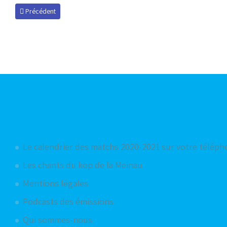
Article précédent : Le week-end des anciens Bleus : épisode 41
Précédent
Articles les plus consultés
Le calendrier des matchs 2020-2021 sur votre télép
Les chants du kop de la Meinau
Mentions légales
Podcasts des émissions
Qui sommes-nous