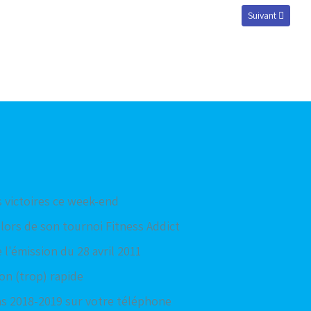
Article suivant 
Suivant
 victoires ce week-end
lors de son tournoi Fitness Addict
e l'émission du 28 avril 2011
ion (trop) rapide
hs 2018-2019 sur votre téléphone