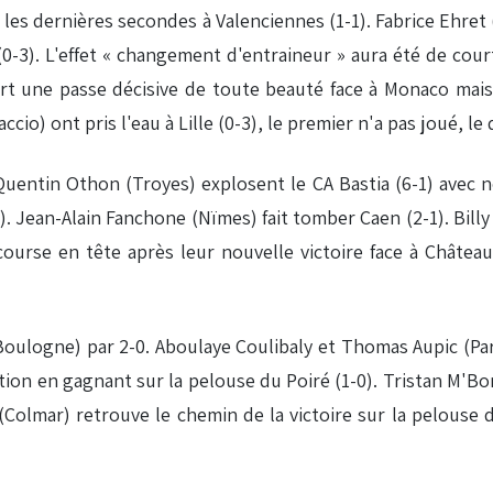
 les dernières secondes à Valenciennes (1-1). Fabrice Ehret
(0-3). L'effet « changement d'entraineur » aura été de cour
ert une passe décisive de toute beauté face à Monaco mais
cio) ont pris l'eau à Lille (0-3), le premier n'a pas joué, le
 Quentin Othon (Troyes) explosent le CA Bastia (6-1) av
). Jean-Alain Fanchone (Nïmes) fait tomber Caen (2-1). Bil
course en tête après leur nouvelle victoire face à Château
oulogne) par 2-0. Aboulaye Coulibaly et Thomas Aupic (Pari
ation en gagnant sur la pelouse du Poiré (1-0). Tristan M
 (Colmar) retrouve le chemin de la victoire sur la pelouse 