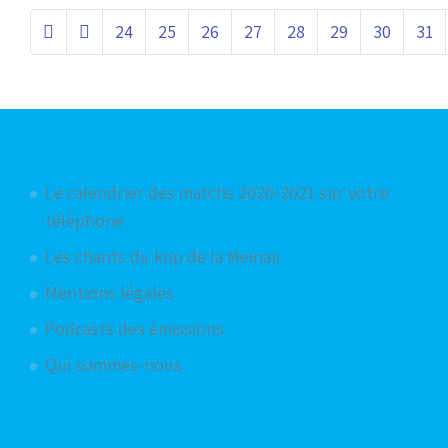
24
25
26
27
28
29
30
31
Articles les plus consultés
Le calendrier des matchs 2020-2021 sur votre
téléphone
Les chants du kop de la Meinau
Mentions légales
Podcasts des émissions
Qui sommes-nous