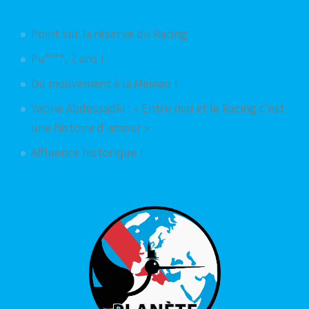
Articles aléatoires
Point sur la réserve du Racing
Pu****, 7 ans !
Du mouvement à la Meinau !
Yacine Abdessadki : « Entre moi et le Racing c'est
une histoire d'amour »
Affluence historique !