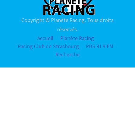
Copyright © Planète Racing. Tous droits
réservés.
Accueil
Planète Racing
Racing Club de Strasbourg
RBS 91.9 FM
Recherche