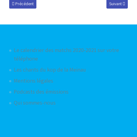
Article précédent : Ouverture de la billeterie pour Sarre-Union / RCSA
Article suivant :
Précédent
Suivant
Articles les plus consultés
Le calendrier des matchs 2020-2021 sur votre
téléphone
Les chants du kop de la Meinau
Mentions légales
Podcasts des émissions
Qui sommes-nous
Articles aléatoires