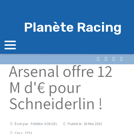
Planète Racing
Arsenal offre 12
M d'€ pour
Schneiderlin !
Détails
Écrit par :
Frédéric VOEGEL
Publié le : 19 Mai 2013
Clics : 7752