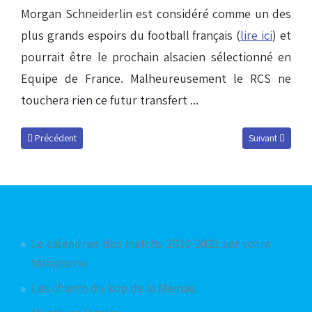
Morgan Schneiderlin est considéré comme un des
plus grands espoirs du football français (
lire ici
) et
pourrait être le prochain alsacien sélectionné en
Equipe de France. Malheureusement le RCS ne
touchera rien ce futur transfert ...
Article précédent : Laurent Fournier vers le Red Star ?
Article suivant 
Précédent
Suivant
Articles les plus consultés
Le calendrier des matchs 2020-2021 sur votre
téléphone
Les chants du kop de la Meinau